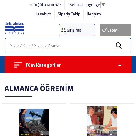
info@tak.com.tr
Select Language
▼
Hesabım
Sipariş Takip
İletişim
Giriş Yap
Sepet
Tüm Kategoriler
ALMANCA ÖĞRENİM