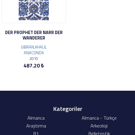
DER PROPHET DER NARR DER
WANDERER
GIBRAN,KHALIL
ANACONDA
2010
487.20 ₺
Kategoriler
Almanca
Almanca - Türkçe
Araştırma
Arkeoloji
B1
Belletristik