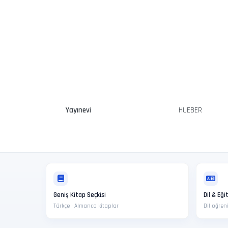
Yayınevi
HUEBER
Geniş Kitap Seçkisi
Dil & Eği
Türkçe · Almanca kitaplar
Dil öğre