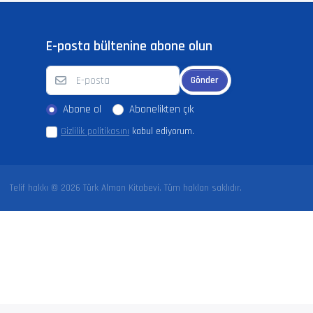
E-posta bültenine abone olun
Gönder
Abone ol
Abonelikten çık
Gizlilik politikasını
kabul ediyorum.
Telif hakkı © 2026 Türk Alman Kitabevi. Tüm hakları saklıdır.