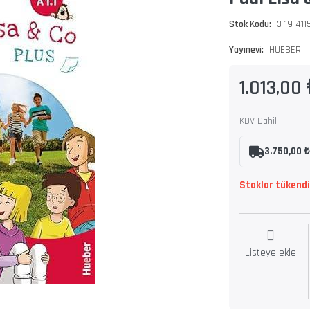
Stok Kodu:
3-19-411
Yayınevi:
HUEBER
1.013,00 
KDV Dahil
3.750,00 ₺
Stoklar tükendi
Listeye ekle