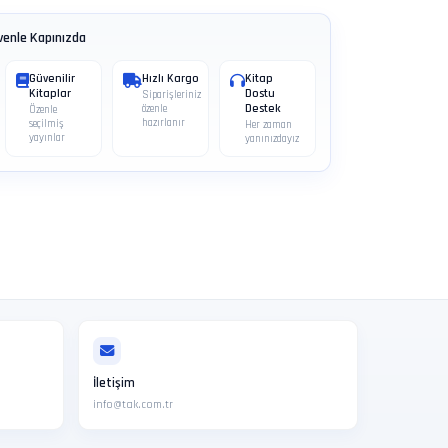
venle Kapınızda
Güvenilir
Hızlı Kargo
Kitap
Kitaplar
Dostu
Siparişleriniz
Destek
özenle
Özenle
hazırlanır
seçilmiş
Her zaman
yayınlar
yanınızdayız
İletişim
info@tak.com.tr