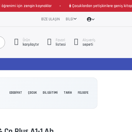
nimi için zengin kaynaklar
Çocuklardan yetişkinlere geniş kitap düny
BIZE ULAŞIN
BILGI
Ürün
Favori
Alışveriş
karşılaştır
listesi
sepeti
EDEBİYAT
ÇOCUK
DİL EĞİTİMİ
TARİH
FELSEFE
& Co Plus A1-1 Ab