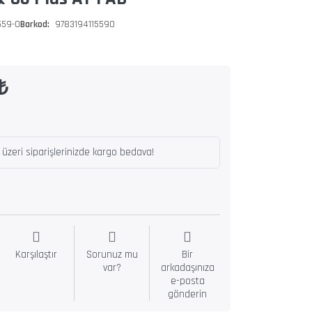
559-0
Barkod:
9783194115590
₺
üzeri siparişlerinizde kargo bedava!
Karşılaştır
Sorunuz mu
Bir
var?
arkadaşınıza
e-posta
gönderin