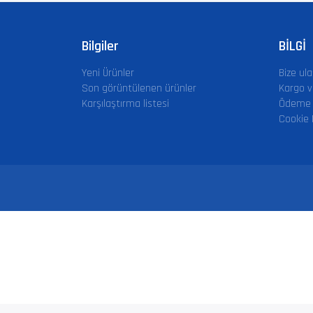
Bilgiler
BİLGİ
Yeni Ürünler
Bize ula
Son görüntülenen ürünler
Kargo v
Karşılaştırma listesi
Ödeme 
Cookie