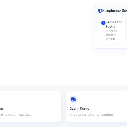
Kitaplarınız Gü
Geniş Kitap
Seçkisi
Türkçe ve
Almanca
kitaplar
tim
Özenli Kargo
nimine uygun kaynaklar
Kitaplarınız güvenle hazırlanır