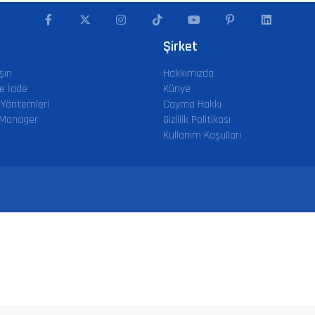
Şirket
şın
Hakkımızda
e İade
Künye
Yöntemleri
Cayma Hakkı
 Manager
Gizlilik Politikası
Kullanım Koşulları