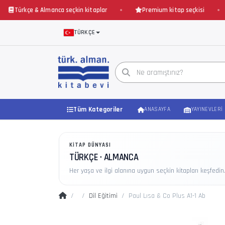
Türkçe & Almanca seçkin kitaplar
Premium kitap seçkisi
TÜRKÇE
Tüm Kategoriler
ANASAYFA
YAYINEVLERI
KITAP DÜNYASI
TÜRKÇE · ALMANCA
Her yaşa ve ilgi alanına uygun seçkin kitapları keşfedin
Dil Eğitimi
Paul Lısa & Co Plus A1-1 Ab