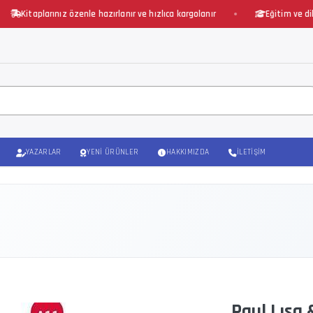
Kitaplarınız özenle hazırlanır ve hızlıca kargolanır
Eğitim ve dil öğre
YAZARLAR
YENI ÜRÜNLER
HAKKIMIZDA
İLETIŞIM
.
Paul Lısa 