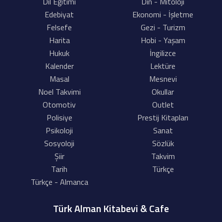
Dil Eğitimi
Din - Mitoloji
Edebiyat
Ekonomi - İşletme
Felsefe
Gezi - Turizm
Harita
Hobi - Yaşam
Hukuk
İngilizce
Kalender
Lektüre
Masal
Mesnevi
Noel Takvimi
Okullar
Otomotiv
Outlet
Polisiye
Prestij Kitapları
Psikoloji
Sanat
Sosyoloji
Sözlük
Şiir
Takvim
Tarih
Türkçe
Türkçe - Almanca
Türk Alman Kitabevi & Cafe