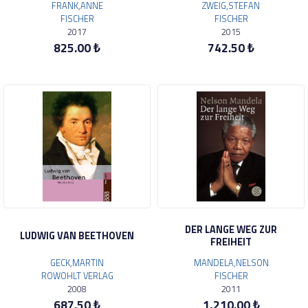
FRANK,ANNE
ZWEIG,STEFAN
FISCHER
FISCHER
2017
2015
825.00 ₺
742.50 ₺
DER LANGE WEG ZUR
LUDWIG VAN BEETHOVEN
FREIHEIT
GECK,MARTIN
MANDELA,NELSON
ROWOHLT VERLAG
FISCHER
2008
2011
687.50 ₺
1,210.00 ₺