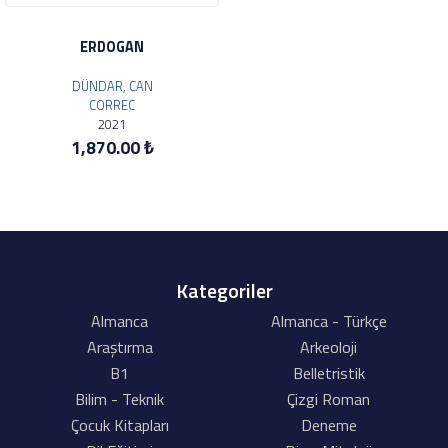
ERDOGAN
DÜNDAR, CAN
CORREC
2021
1,870.00 ₺
Kategoriler
Almanca
Almanca - Türkçe
Araştırma
Arkeoloji
B1
Belletristik
Bilim - Teknik
Çizgi Roman
Çocuk Kitapları
Deneme