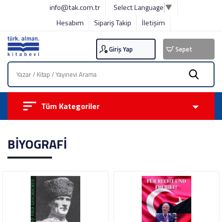
info@tak.com.tr
Select Language
▼
Hesabım
Sipariş Takip
İletişim
Giriş Yap
Sepet
Tüm Kategoriler
BİYOGRAFİ