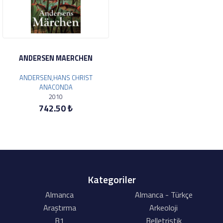
ANDERSEN MAERCHEN
ANDERSEN,HANS CHRIST
ANACONDA
2010
742.50 ₺
Kategoriler
Almanca
Almanca - Türkçe
Araştırma
Arkeoloji
B1
Belletristik