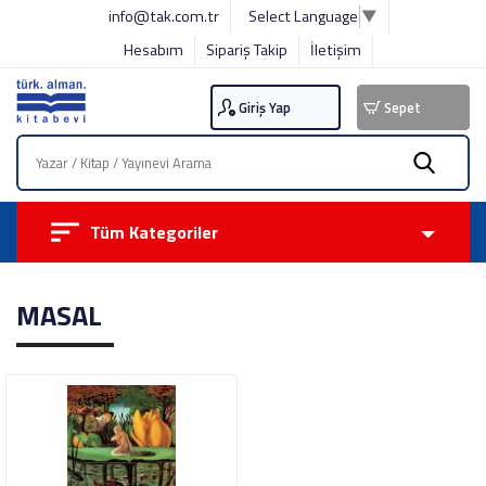
info@tak.com.tr
Select Language
▼
Hesabım
Sipariş Takip
İletişim
Giriş Yap
Sepet
Tüm Kategoriler
MASAL