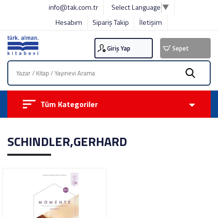
info@tak.com.tr
Select Language
▼
Hesabım
Sipariş Takip
İletişim
Giriş Yap
Sepet
Tüm Kategoriler
SCHINDLER,GERHARD