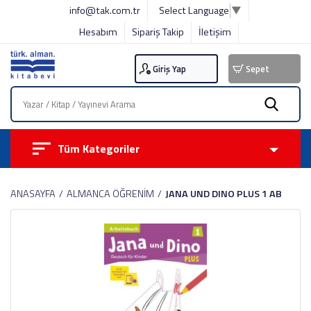
info@tak.com.tr
Select Language
▼
Hesabım
Sipariş Takip
İletişim
Giriş Yap
Sepet
Tüm Kategoriler
ANASAYFA
ALMANCA ÖĞRENİM
JANA UND DINO PLUS 1 AB