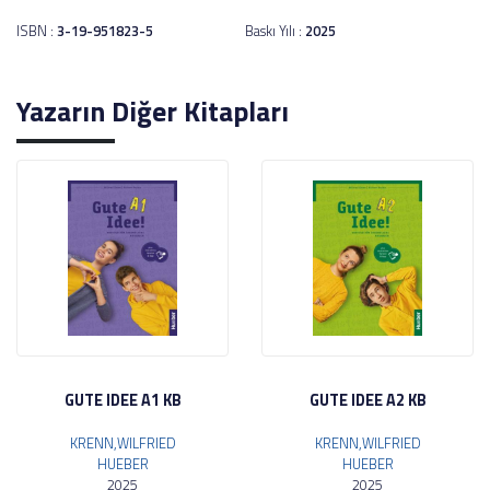
ISBN :
3-19-951823-5
Baskı Yılı :
2025
Yazarın Diğer Kitapları
GUTE IDEE A1 KB
GUTE IDEE A2 KB
KRENN,WILFRIED
KRENN,WILFRIED
HUEBER
HUEBER
2025
2025