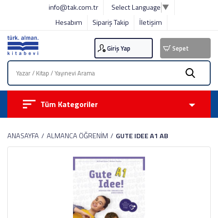
info@tak.com.tr
Select Language
▼
Hesabım
Sipariş Takip
İletişim
Giriş Yap
Sepet
Tüm Kategoriler
ANASAYFA
ALMANCA ÖĞRENİM
GUTE IDEE A1 AB