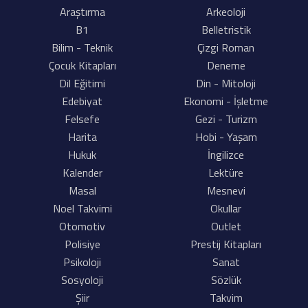
Araştırma
Arkeoloji
B1
Belletristik
Bilim - Teknik
Çizgi Roman
Çocuk Kitapları
Deneme
Dil Eğitimi
Din - Mitoloji
Edebiyat
Ekonomi - İşletme
Felsefe
Gezi - Turizm
Harita
Hobi - Yaşam
Hukuk
İngilizce
Kalender
Lektüre
Masal
Mesnevi
Noel Takvimi
Okullar
Otomotiv
Outlet
Polisiye
Prestij Kitapları
Psikoloji
Sanat
Sosyoloji
Sözlük
Şiir
Takvim