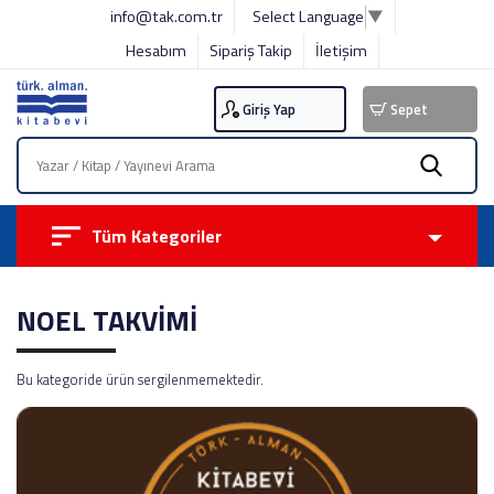
info@tak.com.tr
Select Language
▼
Hesabım
Sipariş Takip
İletişim
Giriş Yap
Sepet
Tüm Kategoriler
NOEL TAKVİMİ
Bu kategoride ürün sergilenmemektedir.