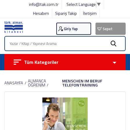
info@tak.com.tr
Select Language
▼
Hesabım
Sipariş Takip
İletişim
Giriş Yap
Sepet
Tüm Kategoriler
ALMANCA
MENSCHEN IM BERUF
ANASAYFA
ÖĞRENİM
TELEFONTRAINING