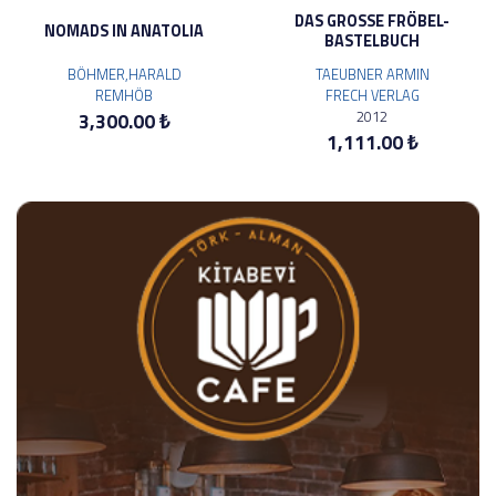
DAS GROSSE FRÖBEL-
NOMADS IN ANATOLIA
BASTELBUCH
BÖHMER,HARALD
TAEUBNER ARMIN
REMHÖB
FRECH VERLAG
2012
3,300.00 ₺
1,111.00 ₺