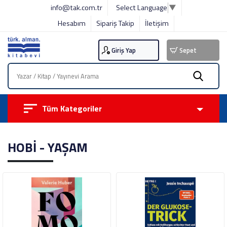
info@tak.com.tr
Select Language
▼
Hesabım
Sipariş Takip
İletişim
Giriş Yap
Sepet
Tüm Kategoriler
HOBİ - YAŞAM