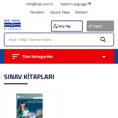
info@tak.com.tr
Select Language
▼
Hesabım
Sipariş Takip
İletişim
Giriş Yap
Sepet
Tüm Kategoriler
SINAV KİTAPLARI