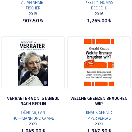
ALTAN,AHMET
PIKETTY,THOMAS
FISCHER
BECK,C.H.
2018
2016
907.50 ₺
1,265.00 ₺
VERRAETER VON ISTANBUL
WELCHE GRENZEN BRAUCHEN
NACH BERLIN
WIR
DÜNDAR, CAN
KNAUS GERALD
HOFFMANN UND CAMPE
PIPER VERLAG
2020
2020
1,045.00 ₺
1,347.50 ₺