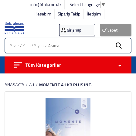
info@tak.com.tr
Select Language
▼
Hesabım
Sipariş Takip
İletişim
Giriş Yap
Sepet
Tüm Kategoriler
ANASAYFA
A1
MOMENTE A1 KB PLUS INT.