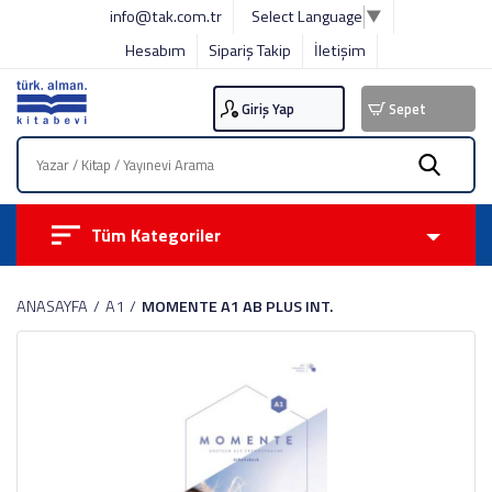
info@tak.com.tr
Select Language
▼
Hesabım
Sipariş Takip
İletişim
Giriş Yap
Sepet
Tüm Kategoriler
ANASAYFA
A1
MOMENTE A1 AB PLUS INT.