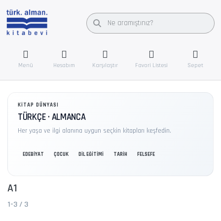
Menü
Hesabım
Karşılaştır
Favori Listesi
Sepet
KITAP DÜNYASI
TÜRKÇE · ALMANCA
Her yaşa ve ilgi alanına uygun seçkin kitapları keşfedin.
EDEBİYAT
ÇOCUK
DİL EĞİTİMİ
TARİH
FELSEFE
A1
1-3
/
3