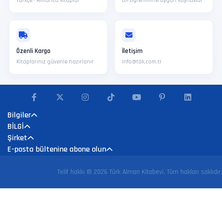
Türkçe · Almanca kitaplar
Dil öğrenimine uygun kaynaklar
Özenli Kargo
İletişim
Kitaplarınız güvenle hazırlanır
info@tak.com.tr
Bilgiler
BİLGİ
Şirket
E-posta bültenine abone olun
Telif hakkı © 2026 Türk Alman Kitabevi. Tüm hakları saklıdır.