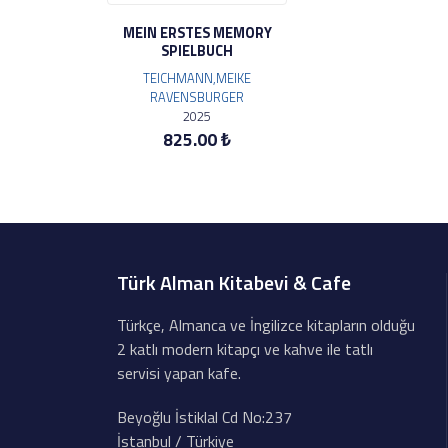
MEIN ERSTES MEMORY
SPIELBUCH
TEICHMANN,MEIKE
RAVENSBURGER
2025
825.00 ₺
Türk Alman Kitabevi & Cafe
Türkçe, Almanca ve İngilizce kitapların olduğu
2 katlı modern kitapçı ve kahve ile tatlı
servisi yapan kafe.
Beyoğlu İstiklal Cd No:237
İstanbul / Türkiye