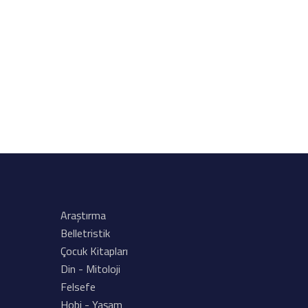
Araştırma
Belletristik
Çocuk Kitapları
Din - Mitoloji
Felsefe
Hobi - Yaşam