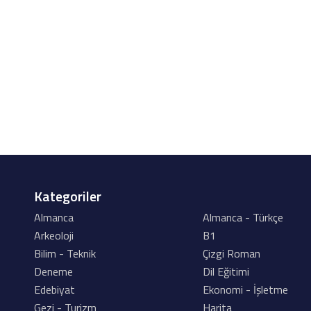
Kategoriler
Almanca
Almanca - Türkçe
Arkeoloji
B1
Bilim - Teknik
Çizgi Roman
Deneme
Dil Eğitimi
Edebiyat
Ekonomi - İşletme
Gezi - Turizm
Harita