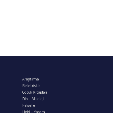
Araştırma
Belletristik
Çocuk Kitapları
Din - Mitoloji
Felsefe
Hobi - Yaşam