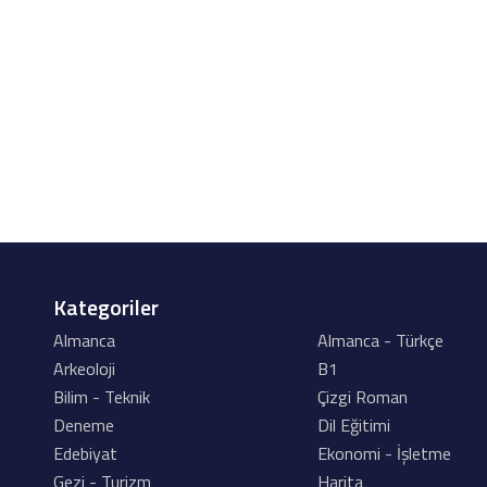
Kategoriler
Almanca
Almanca - Türkçe
Arkeoloji
B1
Bilim - Teknik
Çizgi Roman
Deneme
Dil Eğitimi
Edebiyat
Ekonomi - İşletme
Gezi - Turizm
Harita