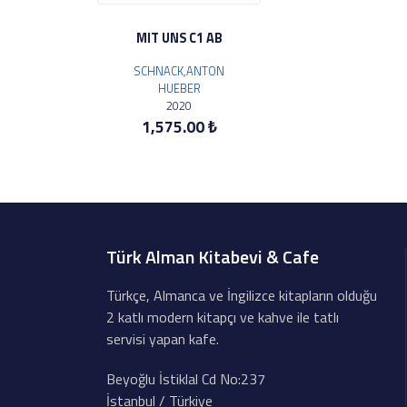
MIT UNS C1 AB
SCHNACK,ANTON
HUEBER
2020
1,575.00 ₺
Türk Alman Kitabevi & Cafe
Türkçe, Almanca ve İngilizce kitapların olduğu
2 katlı modern kitapçı ve kahve ile tatlı
servisi yapan kafe.
Beyoğlu İstiklal Cd No:237
İstanbul / Türkiye