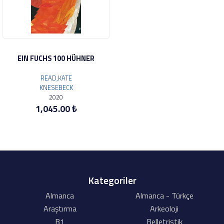
EIN FUCHS 100 HÜHNER
READ,KATE
KNESEBECK
2020
1,045.00 ₺
Kategoriler
Almanca
Almanca - Türkçe
Araştırma
Arkeoloji
B1
Belletristik