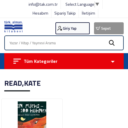
info@tak.com.tr
Select Language
▼
Hesabım
Sipariş Takip
İletişim
Giriş Yap
Sepet
Tüm Kategoriler
READ,KATE