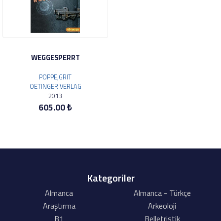
WEGGESPERRT
POPPE,GRIT
OETINGER VERLAG
2013
605.00 ₺
Kategoriler
Almanca
Almanca - Türkçe
Araştırma
Arkeoloji
B1
Belletristik