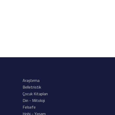
Araştırma
Belletristik
Çocuk Kitapları
Din - Mitoloji
Felsefe
Hobi - Yaşam