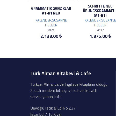
SCHRITTE NEU
GRAMMATIK GANZ KLAR
ÜBUNGSGRAMMATI
A1-B1 NEU
(A1-B1)
KALENDER,SUSANNE
KALENDER,SUSANNE
HUEBER
HUEBER
2024
2017
2,138.00 ₺
1,875.00 ₺
Türk Alman Kitabevi & Cafe
Türkçe, Almanca ve İngilizce kitapların olduğu
2 katlı modern kitapçı ve kahve ile tatlı
servisi yapan kafe.
Beyoğlu İstiklal Cd No:237
İstanbul / Türkiye