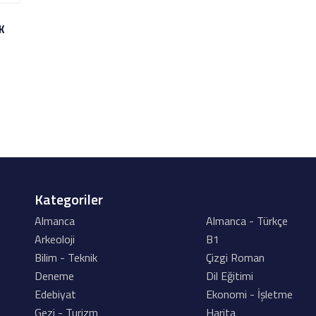
K
Kategoriler
Almanca
Almanca - Türkçe
Arkeoloji
B1
Bilim - Teknik
Çizgi Roman
Deneme
Dil Eğitimi
Edebiyat
Ekonomi - İşletme
Gezi - Turizm
Harita