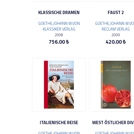
KLASSISCHE DRAMEN
FAUST 2
GOETHE,JOHANN W.VON
GOETHE,JOHANN W.V
KLASSIKER VERLAG
RECLAM VERLAG
2008
2009
756.00 ₺
420.00 ₺
ITALIENISCHE REISE
WEST ÖSTLICHER DI
GOETHE,JOHANN W.VON
GOETHE,JOHANN W.V