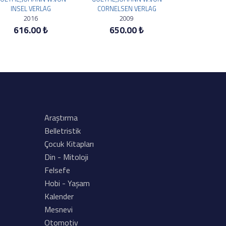
INSEL VERLAG
CORNELSEN VERLAG
2016
2009
616.00 ₺
650.00 ₺
Araştırma
Belletristik
Çocuk Kitapları
Din - Mitoloji
Felsefe
Hobi - Yaşam
Kalender
Mesnevi
Otomotiv