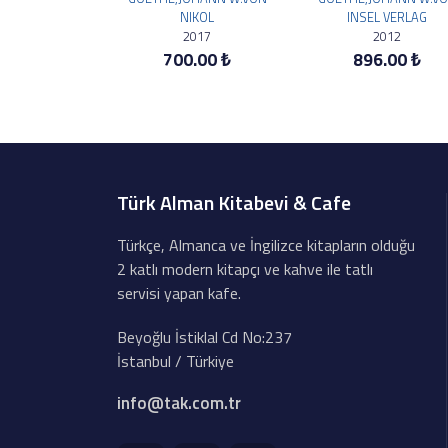
NIKOL
INSEL VERLAG
2017
2012
700.00 ₺
896.00 ₺
Türk Alman Kitabevi & Cafe
Türkçe, Almanca ve İngilizce kitapların olduğu
2 katlı modern kitapçı ve kahve ile tatlı
servisi yapan kafe.
Beyoğlu İstiklal Cd No:237
İstanbul / Türkiye
info@tak.com.tr