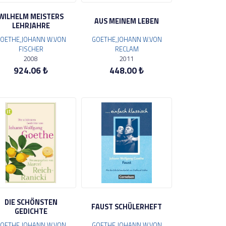
WILHELM MEISTERS
AUS MEINEM LEBEN
LEHRJAHRE
OETHE,JOHANN W.VON
GOETHE,JOHANN W.VON
FISCHER
RECLAM
2008
2011
924.06 ₺
448.00 ₺
DIE SCHÖNSTEN
FAUST SCHÜLERHEFT
GEDICHTE
OETHE,JOHANN W.VON
GOETHE,JOHANN W.VON