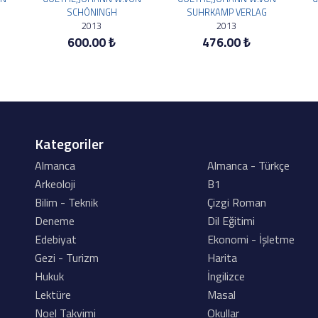
SCHÖNINGH
SUHRKAMP VERLAG
2013
2013
600.00 ₺
476.00 ₺
Kategoriler
Almanca
Almanca - Türkçe
Arkeoloji
B1
Bilim - Teknik
Çizgi Roman
Deneme
Dil Eğitimi
Edebiyat
Ekonomi - İşletme
Gezi - Turizm
Harita
Hukuk
İngilizce
Lektüre
Masal
Noel Takvimi
Okullar