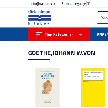
info@tak.com.tr
Select Language
▼
Tüm Kategoriler
ANAS
GOETHE,JOHANN W.VON