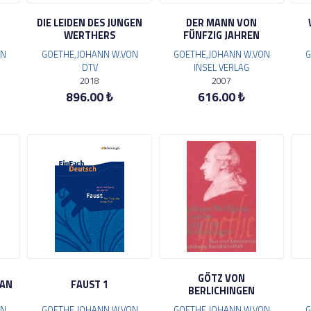
DIE LEIDEN DES JUNGEN
DER MANN VON
WERTHERS
FÜNFZIG JAHREN
ON
GOETHE,JOHANN W.VON
GOETHE,JOHANN W.VON
G
DTV
INSEL VERLAG
2018
2007
896.00 ₺
616.00 ₺
GÖTZ VON
VAN
FAUST 1
BERLICHINGEN
ON
GOETHE,JOHANN W.VON
GOETHE,JOHANN W.VON
G