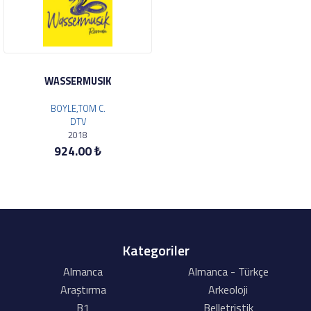
WASSERMUSIK
BOYLE,TOM C.
DTV
2018
924.00 ₺
Kategoriler
Almanca
Almanca - Türkçe
Araştırma
Arkeoloji
B1
Belletristik