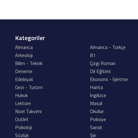
Kategoriler
Almanca
Almanca - Türkçe
Arkeoloji
B1
Bilim - Teknik
Çizgi Roman
Deneme
Dil Eğitimi
Edebiyat
Ekonomi - İşletme
Gezi - Turizm
Harita
Hukuk
İngilizce
Lektüre
Masal
Noel Takvimi
Okullar
Outlet
Polisiye
Psikoloji
Sanat
Sözlük
Şiir