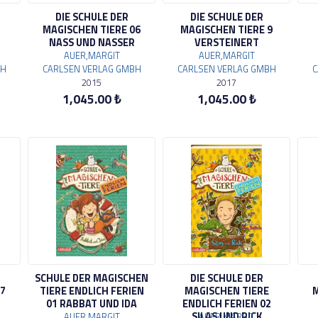
DIE SCHULE DER
DIE SCHULE DER
MAGISCHEN TIERE 06
MAGISCHEN TIERE 9
NASS UND NASSER
VERSTEINERT
AUER,MARGIT
AUER,MARGIT
BH
CARLSEN VERLAG GMBH
CARLSEN VERLAG GMBH
C
2015
2017
1,045.00 ₺
1,045.00 ₺
SCHULE DER MAGISCHEN
DIE SCHULE DER
07
TIERE ENDLICH FERIEN
MAGISCHEN TIERE
M
01 RABBAT UND IDA
ENDLICH FERIEN 02
SILAS UND RICK
AUER,MARGIT
AUER,MARGIT