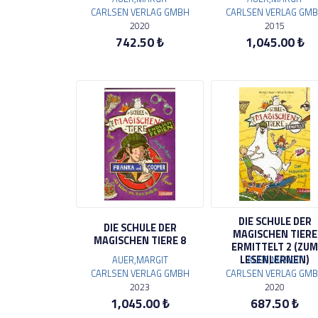
CARLSEN VERLAG GMBH
CARLSEN VERLAG GM
2020
2015
742.50 ₺
1,045.00 ₺
DIE SCHULE DER
DIE SCHULE DER
MAGISCHEN TIERE
MAGISCHEN TIERE 8
ERMITTELT 2 (ZUM
LESENLERNEN)
AUER,MARGIT
AUER,MARGIT
CARLSEN VERLAG GMBH
CARLSEN VERLAG GM
2023
2020
1,045.00 ₺
687.50 ₺