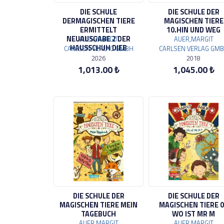
DIE SCHULE
DIE SCHULE DER
DERMAGISCHEN TIERE
MAGISCHEN TIERE
ERMITTELT
10.HIN UND WEG
NEUAUSGABE 2 DER
AUER,MARGIT
AUER,MARGIT
HAUSSCHUH DIEB
CARLSEN VERLAG GMBH
CARLSEN VERLAG GM
2026
2018
1,013.00 ₺
1,045.00 ₺
DIE SCHULE DER
DIE SCHULE DER
MAGISCHEN TIERE MEIN
MAGISCHEN TIERE 
TAGEBUCH
WO IST MR M
AUER,MARGIT
AUER,MARGIT