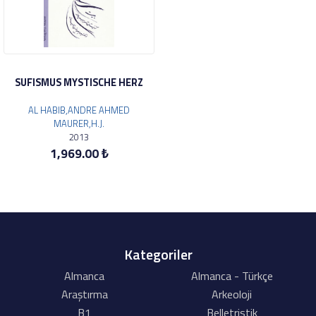
SUFISMUS MYSTISCHE HERZ
AL HABIB,ANDRE AHMED
MAURER,H.J.
2013
1,969.00 ₺
Kategoriler
Almanca
Almanca - Türkçe
Araştırma
Arkeoloji
B1
Belletristik