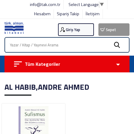
info@tak.com.tr
Select Language
▼
Hesabım
Sipariş Takip
İletişim
Giriş Yap
Sepet
Tüm Kategoriler
AL HABIB,ANDRE AHMED