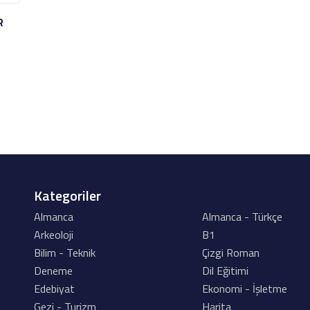
R
Kategoriler
Almanca
Almanca - Türkçe
Arkeoloji
B1
Bilim - Teknik
Çizgi Roman
Deneme
Dil Eğitimi
Edebiyat
Ekonomi - İşletme
Gezi - Turizm
Harita