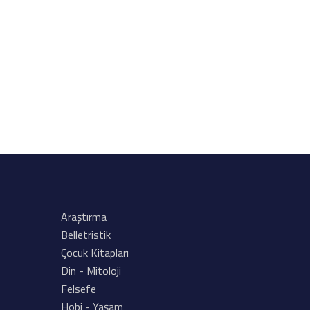
Araştırma
Belletristik
Çocuk Kitapları
Din - Mitoloji
Felsefe
Hobi - Yaşam