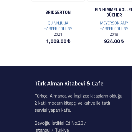
EIN HIMMEL VOLLE
BRIDGERTON
BÜCHER
QUINN,JULIA
MEYERSON,AMY
HARPER COLLINS
HARPER COLLINS
2021
2018
1,008.00 ₺
924.00 ₺
Türk Alman Kitabevi & Cafe
Türkçe, Almanca ve İngilizce kitapların olduğu
2 katlı modern kitapçı ve kahve ile tatlı
servisi yapan kafe.
Beyoğlu İstiklal Cd No:237
İstanbul / Türkiye