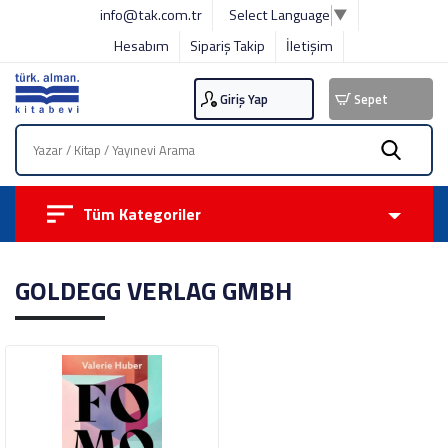
info@tak.com.tr
Select Language
▼
Hesabım
Sipariş Takip
İletişim
Giriş Yap
Sepet
Tüm Kategoriler
GOLDEGG VERLAG GMBH