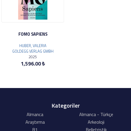
FOMO SAPIENS
HUBER, VALERIA
GOLDEGG VERLAG GMBH
2025
1,596.00 ₺
Kategoriler
Almanca
Almanca - Türkçe
Araştırma
Arkeoloji
B1
Belletristik