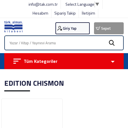
info@tak.com.tr
Select Language
▼
Hesabım
Sipariş Takip
İletişim
Giriş Yap
Sepet
Tüm Kategoriler
EDITION CHISMON