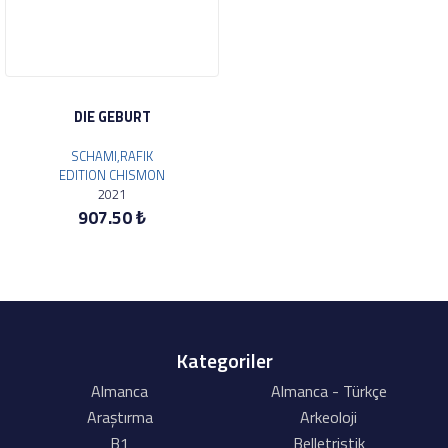
DIE GEBURT
SCHAMI,RAFIK
EDITION CHISMON
2021
907.50 ₺
Kategoriler
Almanca
Almanca - Türkçe
Araştırma
Arkeoloji
B1
Belletristik