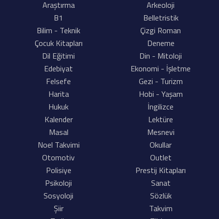
Araştırma
Arkeoloji
B1
Belletristik
Bilim - Teknik
Çizgi Roman
Çocuk Kitapları
Deneme
Dil Eğitimi
Din - Mitoloji
Edebiyat
Ekonomi - İşletme
Felsefe
Gezi - Turizm
Harita
Hobi - Yaşam
Hukuk
İngilizce
Kalender
Lektüre
Masal
Mesnevi
Noel Takvimi
Okullar
Otomotiv
Outlet
Polisiye
Prestij Kitapları
Psikoloji
Sanat
Sosyoloji
Sözlük
Şiir
Takvim