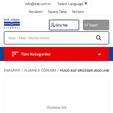
info@tak.com.tr
Select Language
▼
Hesabım
Sipariş Takip
İletişim
Giriş Yap
Sepet
Tüm Kategoriler
ANASAYFA
ALMANCA ÖĞRENİM
HUGO AUF GROSSER JAGD LHB
Önizleme Yok