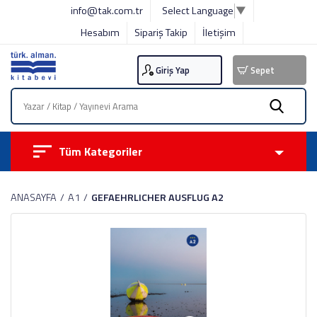
info@tak.com.tr
Select Language
▼
Hesabım
Sipariş Takip
İletişim
Giriş Yap
Sepet
Tüm Kategoriler
ANASAYFA
A1
GEFAEHRLICHER AUSFLUG A2