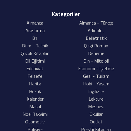
Kategoriler
Almanca
Almanca - Türkçe
Araştırma
Arkeoloji
B1
Belletristik
Bilim - Teknik
Çizgi Roman
Çocuk Kitapları
Deneme
Dil Eğitimi
Din - Mitoloji
Edebiyat
Ekonomi - İşletme
Felsefe
Gezi - Turizm
Harita
Hobi - Yaşam
Hukuk
İngilizce
Kalender
Lektüre
Masal
Mesnevi
Noel Takvimi
Okullar
Otomotiv
Outlet
Polisiye
Prestij Kitapları