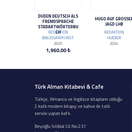
DUDEN DEUTSCH ALS
HUGO AUF GROSSE
FREMDSPRACHE
JAGD LHB
STADARTWÖRTERBU
CH
REDAKTION
REDAKTION
BIBLIOGRAPH.INST.
HUEBER
2025
2024
1,960.00 ₺
Türk Alman Kitabevi & Cafe
Türkçe, Almanca ve İngilizce kitapların olduğu
2 katlı modern kitapçı ve kahve ile tatlı
servisi yapan kafe.
Beyoğlu İstiklal Cd No:237