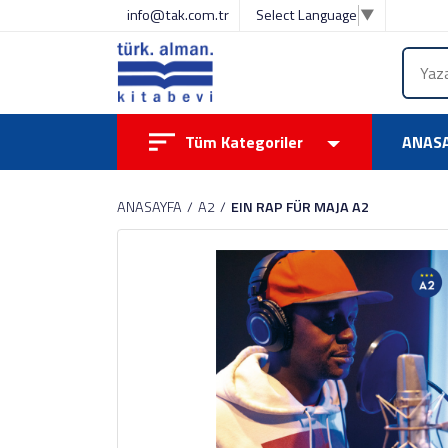
info@tak.com.tr
Select Language
▼
Tüm Kategoriler
ANAS
ANASAYFA
A2
EIN RAP FÜR MAJA A2