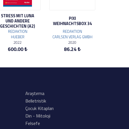
STRESS MIT LUNA
PIXI
UND ANDERE
WEIHNACHTSBOX 34
GESCHICHTEN (A2)
REDAKTION
REDAKTION
HUEBER
CARLSEN VERLAG GMBH
2022
2020
600.00 ₺
86.24 ₺
Araştırma
Belletristik
Çocuk Kitapları
Din - Mitoloji
Felsefe