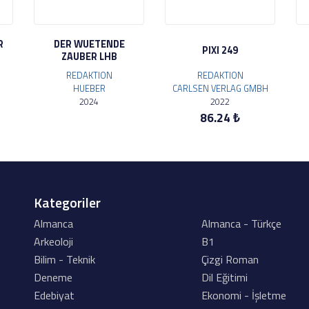
R
DER WUETENDE
PIXI 249
ZAUBER LHB
REDAKTION
REDAKTION
HUEBER
CARLSEN VERLAG GMBH
2024
2022
86.24 ₺
Kategoriler
Almanca
Almanca - Türkçe
Arkeoloji
B1
Bilim - Teknik
Çizgi Roman
Deneme
Dil Eğitimi
Edebiyat
Ekonomi - İşletme