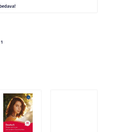
 bedava!
21