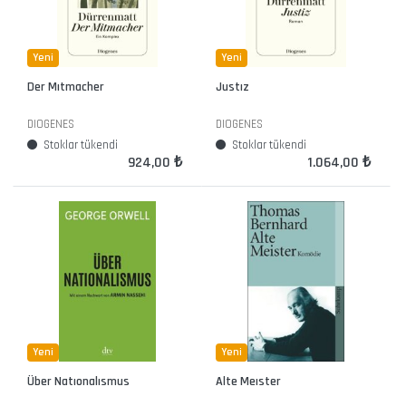
Yeni
Yeni
Der Mıtmacher
Justız
DIOGENES
DIOGENES
Stoklar tükendi
Stoklar tükendi
924,00 ₺
1.064,00 ₺
Yeni
Yeni
Über Natıonalısmus
Alte Meıster