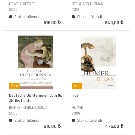
ORWELL,GEORGE
BERNHARD,THOMAS
2020
2013
Stoklar tükendi
Stoklar tükendi
616,00 ₺
840,00 ₺
Yeni
Yeni
Deutsche Dıchterınnen Vom 16.
Ilıas
Jh. Bıs Heute
BRINKER-GABLER,GISELA
HOMER
2020
2009
Stoklar tükendi
Stoklar tükendi
616,00 ₺
476,00 ₺