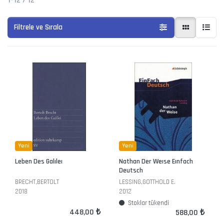
1-12
/
12
Filtrele ve Sırala
Yeni
Yeni
Leben Des Galıleı
Nathan Der Weıse Eınfach
Deutsch
BRECHT,BERTOLT
LESSING,GOTTHOLD E.
2018
2012
Stoklar tükendi
448,00 ₺
588,00 ₺