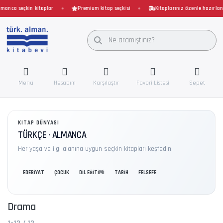
ca seçkin kitaplar
Premium kitap seçkisi
Kitaplarınız özenle hazırlanır ve
Menü
Hesabım
Karşılaştır
Favori Listesi
Sepet
KITAP DÜNYASI
TÜRKÇE · ALMANCA
Her yaşa ve ilgi alanına uygun seçkin kitapları keşfedin.
EDEBİYAT
ÇOCUK
DİL EĞİTİMİ
TARİH
FELSEFE
Drama