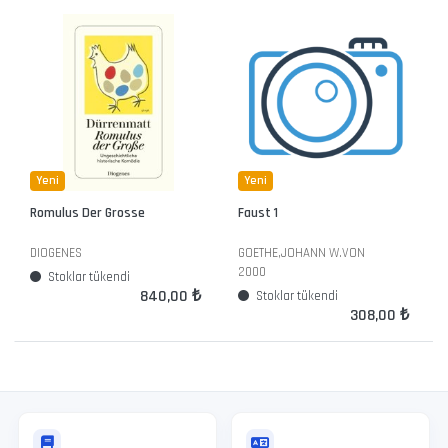
Yeni
Yeni
Romulus Der Grosse
Faust 1
DIOGENES
GOETHE,JOHANN W.VON
2000
Stoklar tükendi
840,00 ₺
Stoklar tükendi
308,00 ₺