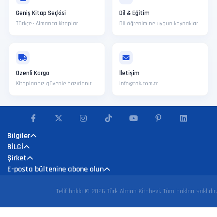
Geniş Kitap Seçkisi
Dil & Eğitim
Türkçe · Almanca kitaplar
Dil öğrenimine uygun kaynaklar
Özenli Kargo
İletişim
Kitaplarınız güvenle hazırlanır
info@tak.com.tr
Bilgiler
BİLGİ
Şirket
E-posta bültenine abone olun
Telif hakkı © 2026 Türk Alman Kitabevi. Tüm hakları saklıdır.