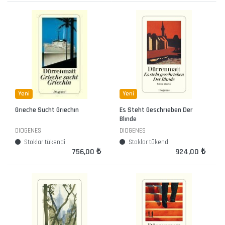
Yeni
Yeni
Grıeche Sucht Grıechın
Es Steht Geschrıeben Der
Blınde
DIOGENES
DIOGENES
Stoklar tükendi
Stoklar tükendi
756,00 ₺
924,00 ₺