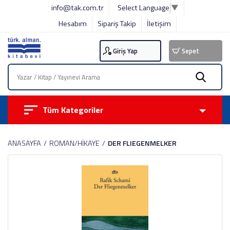
info@tak.com.tr
Select Language
▼
Hesabım
Sipariş Takip
İletişim
Giriş Yap
Sepet
Tüm Kategoriler
ANASAYFA
ROMAN/HİKAYE
DER FLIEGENMELKER