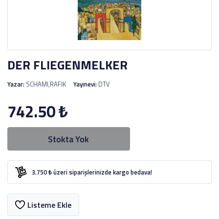
DER FLIEGENMELKER
Yazar:
SCHAMI,RAFIK
Yayınevi:
DTV
742.50
₺
Stokta Yok
3.750 ₺ üzeri siparişlerinizde kargo bedava!
Listeme Ekle