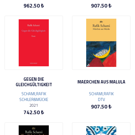
962.50 ₺
907.50 ₺
GEGEN DIE
MAERCHEN AUS MALULA
GLEICHGÜLTIGKEIT
SCHAMI,RAFIK
SCHAMI,RAFIK
SCHILER&MÜCKE
DTV
2021
907.50 ₺
742.50 ₺