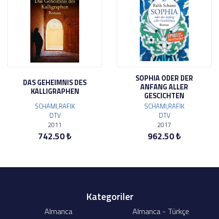
SOPHIA ODER DER
DAS GEHEIMNIS DES
ANFANG ALLER
KALLIGRAPHEN
GESCICHTEN
SCHAMI,RAFIK
SCHAMI,RAFIK
DTV
DTV
2011
2017
742.50 ₺
962.50 ₺
Kategoriler
Almanca
Almanca - Türkçe