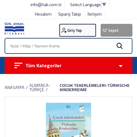
info@tak.com.tr
Select Language
▼
Hesabım
Sipariş Takip
İletişim
Giriş Yap
Sepet
Tüm Kategoriler
ALMANCA-
COCUK TEKERLEMELERI-TÜRKISCHE
ANASAYFA
TÜRKÇE
KINDERREIME