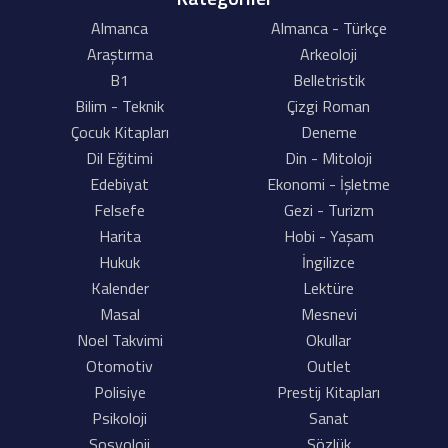
Almanca
Almanca - Türkçe
Araştırma
Arkeoloji
B1
Belletristik
Bilim - Teknik
Çizgi Roman
Çocuk Kitapları
Deneme
Dil Eğitimi
Din - Mitoloji
Edebiyat
Ekonomi - İşletme
Felsefe
Gezi - Turizm
Harita
Hobi - Yaşam
Hukuk
İngilizce
Kalender
Lektüre
Masal
Mesnevi
Noel Takvimi
Okullar
Otomotiv
Outlet
Polisiye
Prestij Kitapları
Psikoloji
Sanat
Sosyoloji
Sözlük