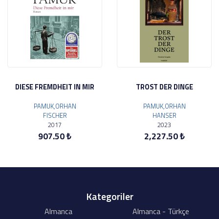
DIESE FREMDHEIT IN MIR
TROST DER DINGE
PAMUK,ORHAN
PAMUK,ORHAN
FISCHER
HANSER
2017
2023
907.50 ₺
2,227.50 ₺
Kategoriler
Almanca
Almanca - Türkçe