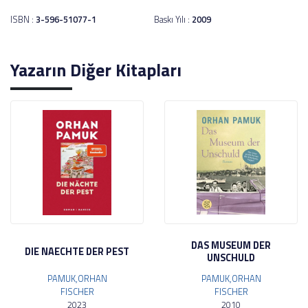
ISBN :
3-596-51077-1
Baskı Yılı :
2009
Yazarın Diğer Kitapları
DAS MUSEUM DER
DIE NAECHTE DER PEST
UNSCHULD
PAMUK,ORHAN
PAMUK,ORHAN
FISCHER
FISCHER
2023
2010