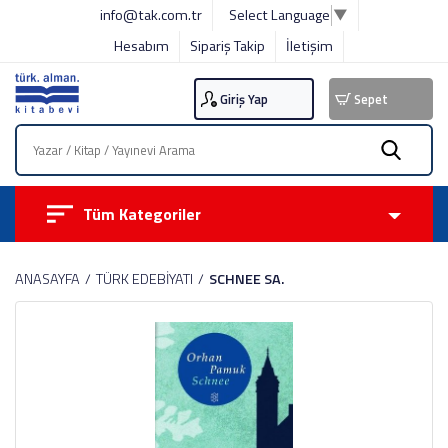
info@tak.com.tr
Select Language
▼
Hesabım
Sipariş Takip
İletişim
Giriş Yap
Sepet
Tüm Kategoriler
ANASAYFA
TÜRK EDEBİYATI
SCHNEE SA.