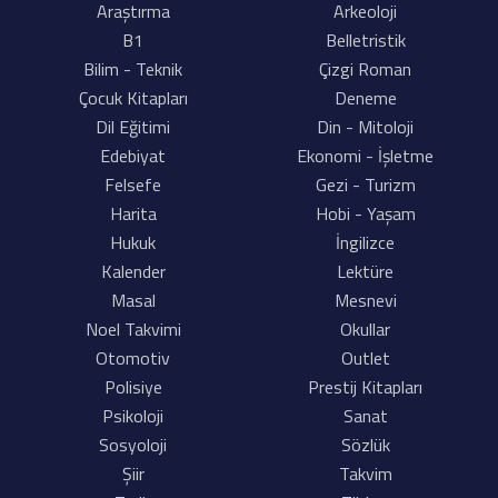
Araştırma
Arkeoloji
B1
Belletristik
Bilim - Teknik
Çizgi Roman
Çocuk Kitapları
Deneme
Dil Eğitimi
Din - Mitoloji
Edebiyat
Ekonomi - İşletme
Felsefe
Gezi - Turizm
Harita
Hobi - Yaşam
Hukuk
İngilizce
Kalender
Lektüre
Masal
Mesnevi
Noel Takvimi
Okullar
Otomotiv
Outlet
Polisiye
Prestij Kitapları
Psikoloji
Sanat
Sosyoloji
Sözlük
Şiir
Takvim