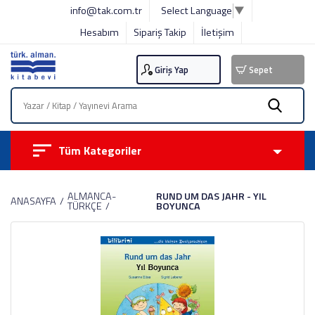
info@tak.com.tr
Select Language
▼
Hesabım
Sipariş Takip
İletişim
Giriş Yap
Sepet
Tüm Kategoriler
ALMANCA-
RUND UM DAS JAHR - YIL
ANASAYFA
TÜRKÇE
BOYUNCA