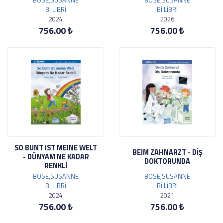
BÖSE,SUSANNE
BÖSE,SUSANNE
Bİ LİBRİ
Bİ LİBRİ
2024
2026
756.00 ₺
756.00 ₺
SO BUNT IST MEINE WELT
BEIM ZAHNARZT - DİŞ
- DÜNYAM NE KADAR
DOKTORUNDA
RENKLİ
BÖSE,SUSANNE
BÖSE,SUSANNE
Bİ LİBRİ
Bİ LİBRİ
2024
2021
756.00 ₺
756.00 ₺