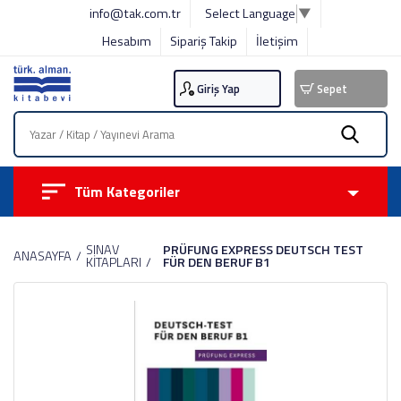
info@tak.com.tr
Select Language
▼
Hesabım
Sipariş Takip
İletişim
Giriş Yap
Sepet
Tüm Kategoriler
SINAV
PRÜFUNG EXPRESS DEUTSCH TEST
ANASAYFA
KİTAPLARI
FÜR DEN BERUF B1