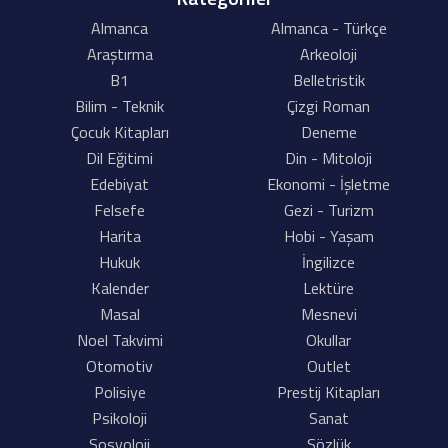
Almanca
Almanca - Türkçe
Araştırma
Arkeoloji
B1
Belletristik
Bilim - Teknik
Çizgi Roman
Çocuk Kitapları
Deneme
Dil Eğitimi
Din - Mitoloji
Edebiyat
Ekonomi - İşletme
Felsefe
Gezi - Turizm
Harita
Hobi - Yaşam
Hukuk
İngilizce
Kalender
Lektüre
Masal
Mesnevi
Noel Takvimi
Okullar
Otomotiv
Outlet
Polisiye
Prestij Kitapları
Psikoloji
Sanat
Sosyoloji
Sözlük