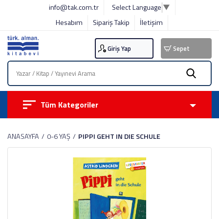
info@tak.com.tr
Select Language
▼
Hesabım
Sipariş Takip
İletişim
Giriş Yap
Sepet
Tüm Kategoriler
ANASAYFA
0-6 YAŞ
PIPPI GEHT IN DIE SCHULE