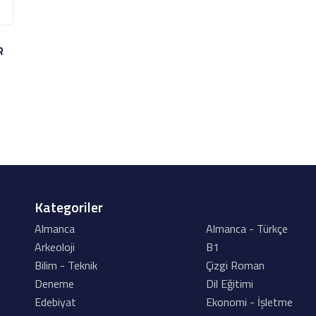
R
Kategoriler
Almanca
Almanca - Türkçe
Arkeoloji
B1
Bilim - Teknik
Çizgi Roman
Deneme
Dil Eğitimi
Edebiyat
Ekonomi - İşletme