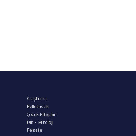
Araştırma
Belletristik
Çocuk Kitapları
Din - Mitoloji
Felsefe