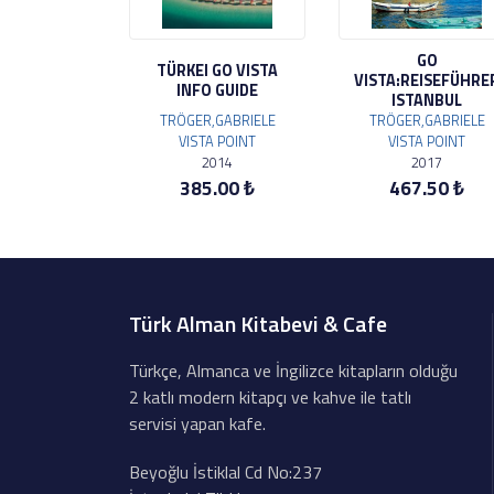
GO
TÜRKEI GO VISTA
VISTA:REISEFÜHRE
INFO GUIDE
ISTANBUL
TRÖGER,GABRIELE
TRÖGER,GABRIELE
VISTA POINT
VISTA POINT
2014
2017
385.00 ₺
467.50 ₺
Türk Alman Kitabevi & Cafe
Türkçe, Almanca ve İngilizce kitapların olduğu
2 katlı modern kitapçı ve kahve ile tatlı
servisi yapan kafe.
Beyoğlu İstiklal Cd No:237