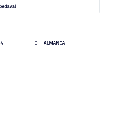
 bedava!
24
Dili :
ALMANCA