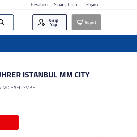
Hesabım
Sipariş Takip
İletişim
Giriş
Sepet
Yap
ÜHRER ISTANBUL MM CITY
R MICHAEL GMBH