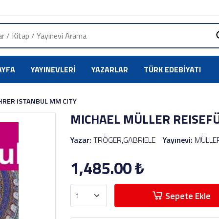
AYFA
YAYINEVLERI
YAZARLAR
TÜRK EDEBIYATI
HRER ISTANBUL MM CITY
MICHAEL MÜLLER REISEF
Yazar:
TRÖGER,GABRIELE
Yayınevi:
MÜLLE
1,485.00
₺
Sepete Ekle