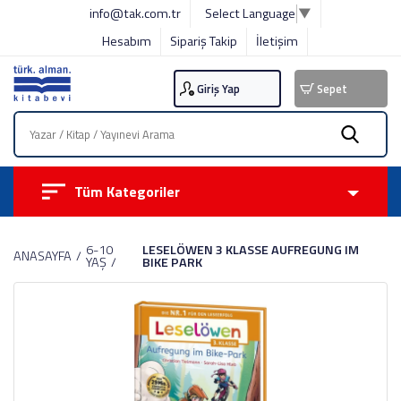
info@tak.com.tr
Select Language
▼
Hesabım
Sipariş Takip
İletişim
Giriş Yap
Sepet
Tüm Kategoriler
6-10
LESELÖWEN 3 KLASSE AUFREGUNG IM
ANASAYFA
YAŞ
BIKE PARK