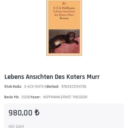
Lebens Ansıchten Des Katers Murr
Stok Kodu:
3-423-13473-6
Barkod:
9783423134736
Baskı Yılı:
2006
Yazar:
HOFFMANN,ERNST THEODOR
980,00 ₺
KDV Dahil