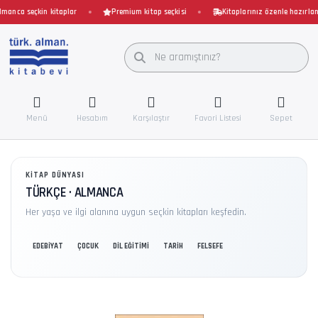
anca seçkin kitaplar
Premium kitap seçkisi
Kitaplarınız özenle hazırlanır 
Menü
Hesabım
Karşılaştır
Favori Listesi
Sepet
KITAP DÜNYASI
TÜRKÇE · ALMANCA
Her yaşa ve ilgi alanına uygun seçkin kitapları keşfedin.
EDEBİYAT
ÇOCUK
DİL EĞİTİMİ
TARİH
FELSEFE