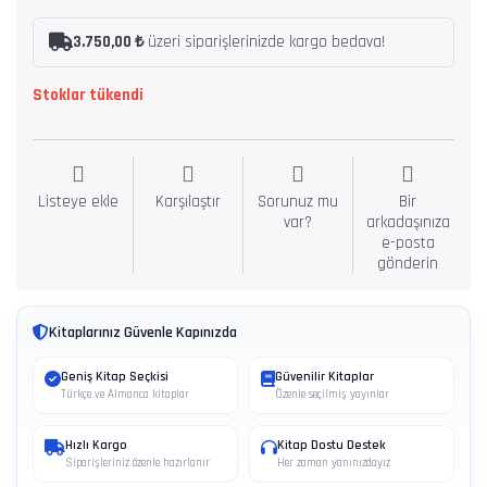
3.750,00 ₺
üzeri siparişlerinizde kargo bedava!
Stoklar tükendi
Listeye ekle
Karşılaştır
Sorunuz mu
Bir
var?
arkadaşınıza
e-posta
gönderin
Kitaplarınız Güvenle Kapınızda
Geniş Kitap Seçkisi
Güvenilir Kitaplar
Türkçe ve Almanca kitaplar
Özenle seçilmiş yayınlar
Hızlı Kargo
Kitap Dostu Destek
Siparişleriniz özenle hazırlanır
Her zaman yanınızdayız