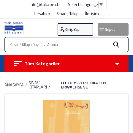
info@tak.com.tr
Select Language
▼
Hesabım
Sipariş Takip
İletişim
Giriş Yap
Sepet
Tüm Kategoriler
SINAV
FIT FÜRS ZERTIFIKAT B1
ANASAYFA
KİTAPLARI
ERWACHSENE