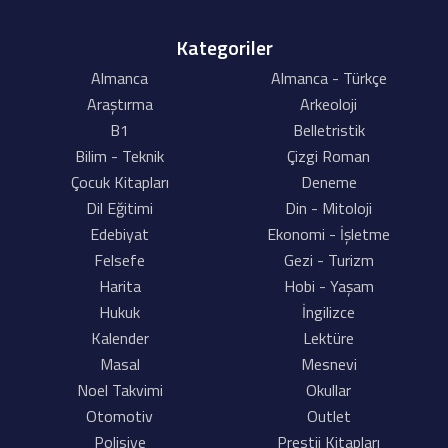
Kategoriler
Almanca
Almanca - Türkçe
Araştırma
Arkeoloji
B1
Belletristik
Bilim - Teknik
Çizgi Roman
Çocuk Kitapları
Deneme
Dil Eğitimi
Din - Mitoloji
Edebiyat
Ekonomi - İşletme
Felsefe
Gezi - Turizm
Harita
Hobi - Yaşam
Hukuk
İngilizce
Kalender
Lektüre
Masal
Mesnevi
Noel Takvimi
Okullar
Otomotiv
Outlet
Polisiye
Prestij Kitapları