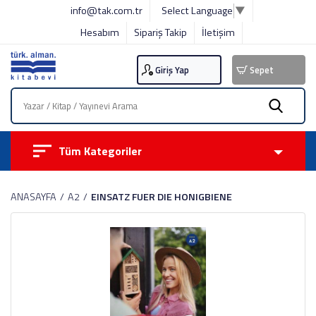
info@tak.com.tr
Select Language
▼
Hesabım
Sipariş Takip
İletişim
Giriş Yap
Sepet
Tüm Kategoriler
ANASAYFA
A2
EINSATZ FUER DIE HONIGBIENE