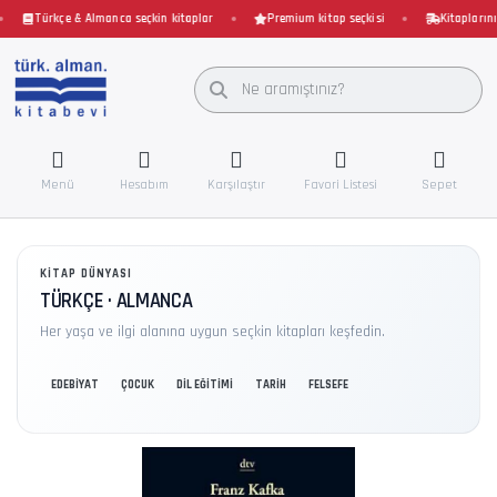
Türkçe & Almanca seçkin kitaplar
Premium kitap seçkisi
Kitaplarınız 
Menü
Hesabım
Karşılaştır
Favori Listesi
Sepet
KITAP DÜNYASI
TÜRKÇE · ALMANCA
Her yaşa ve ilgi alanına uygun seçkin kitapları keşfedin.
EDEBİYAT
ÇOCUK
DİL EĞİTİMİ
TARİH
FELSEFE