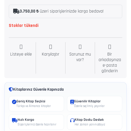
3.750,00 ₺
üzeri siparişlerinizde kargo bedava!
Stoklar tükendi
Listeye ekle
Karşılaştır
Sorunuz mu
Bir
var?
arkadaşınıza
e-posta
gönderin
Kitaplarınız Güvenle Kapınızda
Geniş Kitap Seçkisi
Güvenilir Kitaplar
Türkçe ve Almanca kitaplar
Özenle seçilmiş yayınlar
Hızlı Kargo
Kitap Dostu Destek
Siparişleriniz özenle hazırlanır
Her zaman yanınızdayız