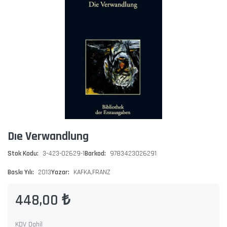
Dıe Verwandlung
Stok Kodu:
3-423-02629-1
Barkod:
9783423026291
Baskı Yılı:
2013
Yazar:
KAFKA,FRANZ
448,00 ₺
KDV Dahil