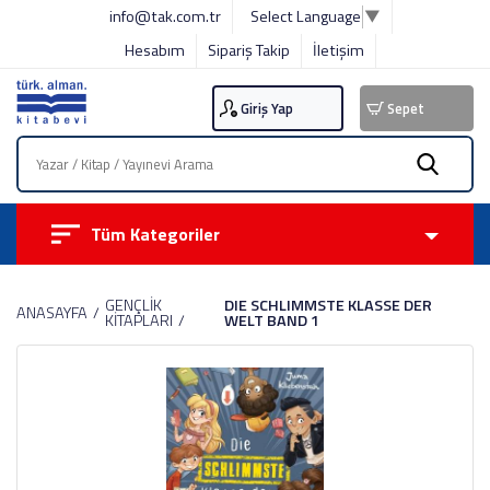
info@tak.com.tr
Select Language
▼
Hesabım
Sipariş Takip
İletişim
Giriş Yap
Sepet
Tüm Kategoriler
GENÇLİK
DIE SCHLIMMSTE KLASSE DER
ANASAYFA
KİTAPLARI
WELT BAND 1