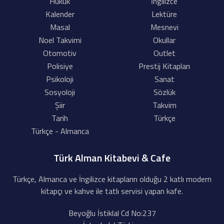
Hukuk
İngilizce
Kalender
Lektüre
Masal
Mesnevi
Noel Takvimi
Okullar
Otomotiv
Outlet
Polisiye
Prestij Kitapları
Psikoloji
Sanat
Sosyoloji
Sözlük
Şiir
Takvim
Tarih
Türkçe
Türkçe - Almanca
Türk Alman Kitabevi & Cafe
Türkçe, Almanca ve İngilizce kitapların olduğu 2 katlı modern
kitapçı ve kahve ile tatlı servisi yapan kafe.
Beyoğlu İstiklal Cd No:237