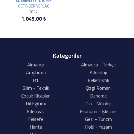
KLIEBENSTEIN, JUMA
OETINGER VERLAG
2014
1,045.00 ₺
Kategoriler
Almanca
Almanca - Türkçe
Araştırma
Arkeoloji
B1
Belletristik
Bilim - Teknik
Çizgi Roman
Çocuk Kitapları
Deneme
Dil Eğitimi
Din - Mitoloji
Edebiyat
Ekonomi - İşletme
Felsefe
Gezi - Turizm
Harita
Hobi - Yaşam