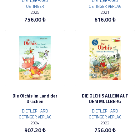
DIETL,ERHARD
DIETL,ERHARD
OETINGER
OETINGER VERLAG
2025
2021
756.00 ₺
616.00 ₺
Die Olchis im Land der
DIE OLCHIS ALLEIN AUF
Drachen
DEM MULLBERG
DIETL,ERHARD
DIETL,ERHARD
OETINGER VERLAG
OETINGER VERLAG
2024
2022
907.20 ₺
756.00 ₺