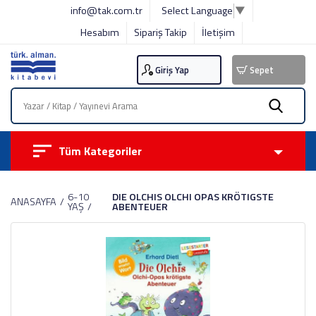
info@tak.com.tr
Select Language
▼
Hesabım
Sipariş Takip
İletişim
Giriş Yap
Sepet
Tüm Kategoriler
6-10
DIE OLCHIS OLCHI OPAS KRÖTIGSTE
ANASAYFA
YAŞ
ABENTEUER