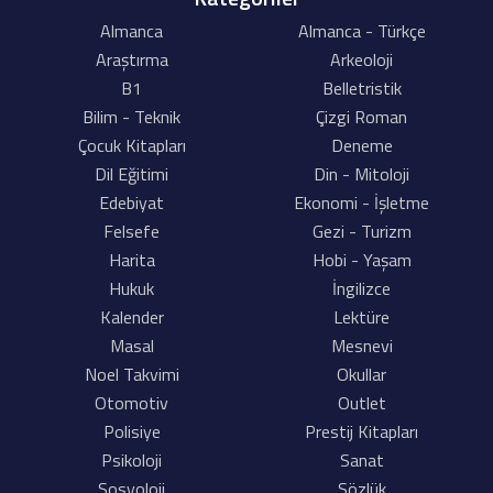
Almanca
Almanca - Türkçe
Araştırma
Arkeoloji
B1
Belletristik
Bilim - Teknik
Çizgi Roman
Çocuk Kitapları
Deneme
Dil Eğitimi
Din - Mitoloji
Edebiyat
Ekonomi - İşletme
Felsefe
Gezi - Turizm
Harita
Hobi - Yaşam
Hukuk
İngilizce
Kalender
Lektüre
Masal
Mesnevi
Noel Takvimi
Okullar
Otomotiv
Outlet
Polisiye
Prestij Kitapları
Psikoloji
Sanat
Sosyoloji
Sözlük