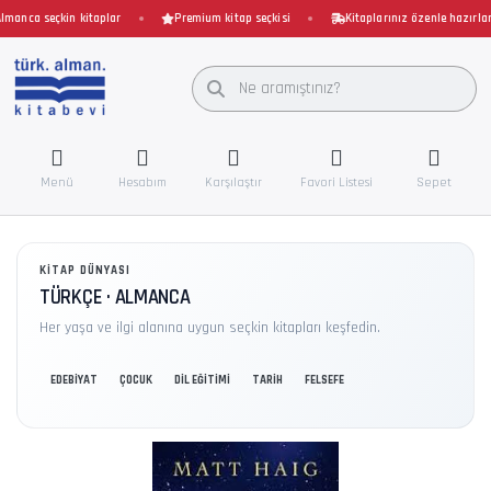
anca seçkin kitaplar
Premium kitap seçkisi
Kitaplarınız özenle hazırlanır
Menü
Hesabım
Karşılaştır
Favori Listesi
Sepet
KITAP DÜNYASI
TÜRKÇE · ALMANCA
Her yaşa ve ilgi alanına uygun seçkin kitapları keşfedin.
EDEBİYAT
ÇOCUK
DİL EĞİTİMİ
TARİH
FELSEFE