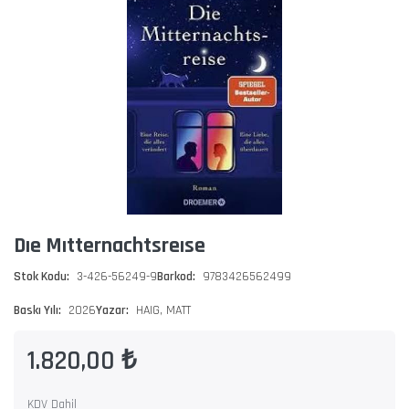
Dıe Mıtternachtsreıse
Stok Kodu:
3-426-56249-9
Barkod:
9783426562499
Baskı Yılı:
2026
Yazar:
HAIG, MATT
1.820,00 ₺
KDV Dahil