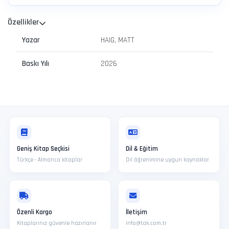
Özellikler
Yazar
HAIG, MATT
Baskı Yılı
2026
Geniş Kitap Seçkisi
Dil & Eğitim
Türkçe · Almanca kitaplar
Dil öğrenimine uygun kaynaklar
Özenli Kargo
İletişim
Kitaplarınız güvenle hazırlanır
info@tak.com.tr