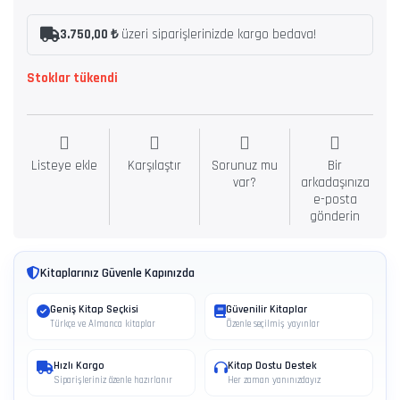
3.750,00 ₺
üzeri siparişlerinizde kargo bedava!
Stoklar tükendi
Listeye ekle
Karşılaştır
Sorunuz mu
Bir
var?
arkadaşınıza
e-posta
gönderin
Kitaplarınız Güvenle Kapınızda
Geniş Kitap Seçkisi
Güvenilir Kitaplar
Türkçe ve Almanca kitaplar
Özenle seçilmiş yayınlar
Hızlı Kargo
Kitap Dostu Destek
Siparişleriniz özenle hazırlanır
Her zaman yanınızdayız