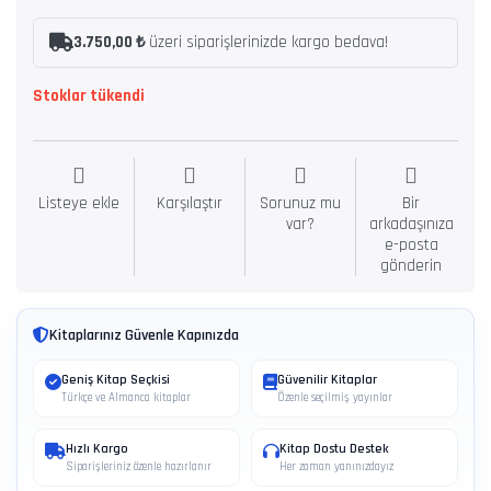
3.750,00 ₺
üzeri siparişlerinizde kargo bedava!
Stoklar tükendi
Listeye ekle
Karşılaştır
Sorunuz mu
Bir
var?
arkadaşınıza
e-posta
gönderin
Kitaplarınız Güvenle Kapınızda
Geniş Kitap Seçkisi
Güvenilir Kitaplar
Türkçe ve Almanca kitaplar
Özenle seçilmiş yayınlar
Hızlı Kargo
Kitap Dostu Destek
Siparişleriniz özenle hazırlanır
Her zaman yanınızdayız