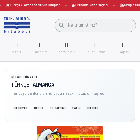
Türkçe & Almanca seçkin kitaplar
Premium kitap seçkisi
Kitaplarınız 
Menü
Hesabım
Karşılaştır
Favori Listesi
Sepet
KITAP DÜNYASI
TÜRKÇE · ALMANCA
Her yaşa ve ilgi alanına uygun seçkin kitapları keşfedin.
EDEBİYAT
ÇOCUK
DİL EĞİTİMİ
TARİH
FELSEFE