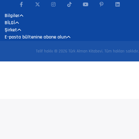
Bilgiler
BİLGİ
Şirket
E-posta bültenine abone olun
Telif hakkı © 2026 Türk Alman Kitabevi. Tüm hakları saklıdır.