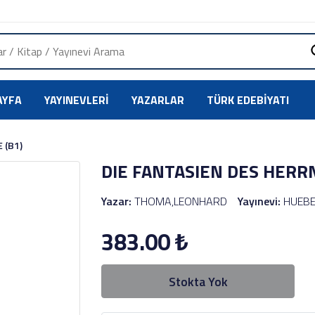
AYFA
YAYINEVLERI
YAZARLAR
TÜRK EDEBIYATI
 (B1)
DIE FANTASIEN DES HERRN
Yazar:
THOMA,LEONHARD
Yayınevi:
HUEB
383.00
₺
Stokta Yok