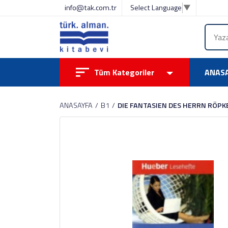
info@tak.com.tr
Select Language
▼
Tüm Kategoriler
ANAS
ANASAYFA
B1
DIE FANTASIEN DES HERRN RÖPKE