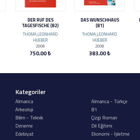
M
DER RUF DES
DAS WUNSCHHAUS
TAGESFISCHE (B2)
(B1)
THOMA,LEONHARD
THOMA,LEONHARD
HUEBER
HUEBER
2008
2008
750.00 ₺
383.00 ₺
Kategoriler
Almanca
Almanca - Türkçe
Arkeoloji
B1
Bilim - Teknik
Çizgi Roman
Deneme
Dil Eğitimi
Edebiyat
Ekonomi - İşletme