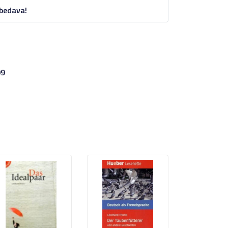
 bedava!
09