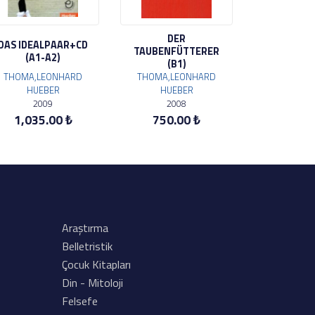
DER
DAS IDEALPAAR+CD
TAUBENFÜTTERER
(A1-A2)
(B1)
THOMA,LEONHARD
THOMA,LEONHARD
HUEBER
HUEBER
2009
2008
1,035.00 ₺
750.00 ₺
Araştırma
Belletristik
Çocuk Kitapları
Din - Mitoloji
Felsefe