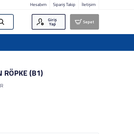
Hesabım
Sipariş Takip
İletişim
Giriş
Sepet
Yap
 RÖPKE (B1)
ER