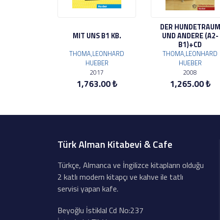
DER HUNDETRAU
MIT UNS B1 KB.
UND ANDERE (A2-
B1)+CD
THOMA,LEONHARD
THOMA,LEONHARD
HUEBER
HUEBER
2017
2008
1,763.00 ₺
1,265.00 ₺
Türk Alman Kitabevi & Cafe
Türkçe, Almanca ve İngilizce kitapların olduğu
2 katlı modern kitapçı ve kahve ile tatlı
servisi yapan kafe.
Beyoğlu İstiklal Cd No:237