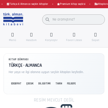
Türkçe & Almanca seçkin kitaplar
Premium kitap seçkisi
Kitaplarını
Menü
Hesabım
Karşılaştır
Favori Listesi
Sepet
KITAP DÜNYASI
TÜRKÇE · ALMANCA
Her yaşa ve ilgi alanına uygun seçkin kitapları keşfedin.
EDEBİYAT
ÇOCUK
DİL EĞİTİMİ
TARİH
FELSEFE