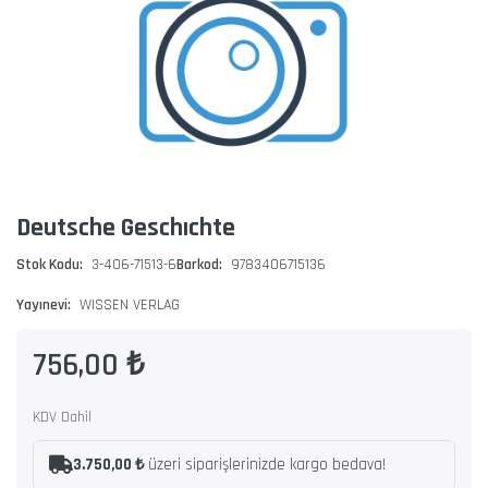
Deutsche Geschıchte
Stok Kodu:
3-406-71513-6
Barkod:
9783406715136
Yayınevi:
WISSEN VERLAG
756,00 ₺
KDV Dahil
3.750,00 ₺
üzeri siparişlerinizde kargo bedava!