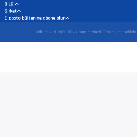
BİLGİ
Şirket
E-posta bültenine abone olun
Telif hakkı © 2026 Türk Alman Kitabevi. Tüm hakları saklıdır.