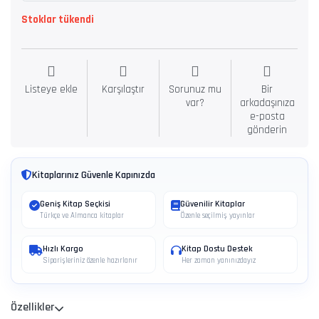
Stoklar tükendi
Listeye ekle
Karşılaştır
Sorunuz mu
Bir
var?
arkadaşınıza
e-posta
gönderin
Kitaplarınız Güvenle Kapınızda
Geniş Kitap Seçkisi
Güvenilir Kitaplar
Türkçe ve Almanca kitaplar
Özenle seçilmiş yayınlar
Hızlı Kargo
Kitap Dostu Destek
Siparişleriniz özenle hazırlanır
Her zaman yanınızdayız
Özellikler